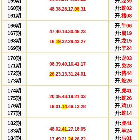
159期
开:
龙39
160期
开:
蛇02
48.38.28.17.
08
.31
161期
开:
猪08
166期
开:
牛06
47.40.18.30.45.23
167期
开:
鼠19
168期
开:
龙15
16.
19
.32.28.43.27
169期
开:
羊24
170期
开:
龙03
08.39.40.16.41.17
171期
开:
兔28
172期
开:
猪44
26
.23.13.31.24.01
173期
开:
蛇26
174期
开:
虎41
20.35.48.19.21.33
175期
开:
蛇26
176期
开:
鸡10
19.01.
14
.46.13.28
177期
开:
蛇14
182期
开:
虎41
48.02.
41
.27.18.05
183期
开:
羊24
184期
开:
马01
17.49.21.
24
.26.22