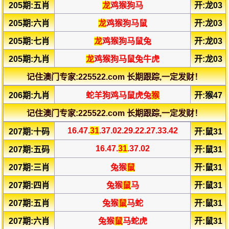
205期:五肖
龙
鸡猴狗马
开:龙03
205期:六肖
龙
鸡猴狗马鼠
开:龙03
205期:七肖
龙
鸡猴狗马鼠兔
开:龙03
205期:九肖
龙
鸡猴狗马鼠兔牛虎
开:龙03
记住澳门专家:225522.com 长期跟踪,一定发财！
206期:九肖
蛇羊狗鸡马鼠虎兔
猴
开:猴47
记住澳门专家:225522.com 长期跟踪,一定发财！
16.47.
31
.37.02.29.22.27.33.42
207期:十码
开:鼠31
16.47.
31
.37.02
207期:五码
开:鼠31
207期:三肖
兔猴
鼠
开:鼠31
207期:四肖
兔猴
鼠
马
开:鼠31
207期:五肖
兔猴
鼠
马蛇
开:鼠31
207期:六肖
兔猴
鼠
马蛇虎
开:鼠31