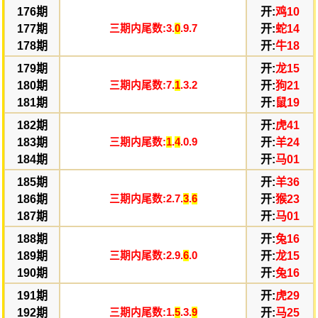
176期
开:
鸡10
177期
三期内尾数:3.
0
.9.7
开:
蛇14
178期
开:
牛18
179期
开:
龙15
180期
三期内尾数:7.
1
.3.2
开:
狗21
181期
开:
鼠19
182期
开:
虎41
183期
三期内尾数:
1
.
4
.0.9
开:
羊24
184期
开:
马01
185期
开:
羊36
186期
三期内尾数:2.7.
3
.
6
开:
猴23
187期
开:
马01
188期
开:
兔16
189期
三期内尾数:2.9.
6
.0
开:
龙15
190期
开:
兔16
191期
开:
虎29
192期
三期内尾数:1.
5
.3.
9
开:
马25