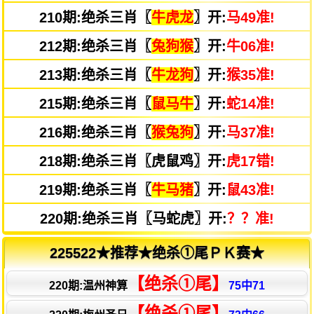
210期:绝杀三肖〖
牛虎龙
〗开:
马49准!
212期:绝杀三肖〖
兔狗猴
〗开:
牛06准!
213期:绝杀三肖〖
牛龙狗
〗开:
猴35准!
215期:绝杀三肖〖
鼠马牛
〗开:
蛇14准!
216期:绝杀三肖〖
猴兔狗
〗开:
马37准!
218期:绝杀三肖〖虎鼠鸡〗开:
虎17错!
219期:绝杀三肖〖
牛马猪
〗开:
鼠43准!
220期:绝杀三肖〖马蛇虎〗开:
？？准!
225522★推荐★绝杀①尾ＰＫ赛★
【绝杀①尾】
220期:温州神算
75中71
【绝杀①尾】