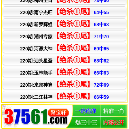
220期:梅州圣日
73中66
【绝杀①尾】
220期:南宁杰旺
64中55
【绝杀①尾】
220期:新罗辉姐
68中63
【绝杀①尾】
220期:潮州专家
71中70
【绝杀①尾】
220期:河源大神
69中65
【绝杀①尾】
220期:汕头星圣
68中62
【绝杀①尾】
220期:玉林能手
66中63
【绝杀①尾】
220期:来宾神算
72中69
【绝杀①尾】
220期:三江林神
66中59