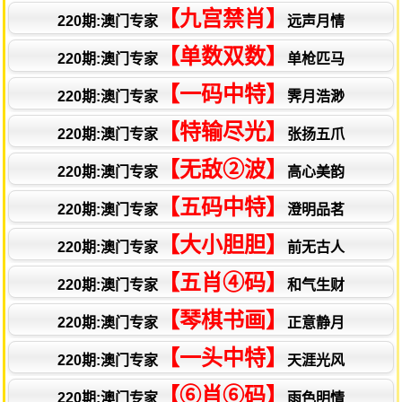
【九宫禁肖】
220期:澳门专家
远声月情
【单数双数】
220期:澳门专家
单枪匹马
【一码中特】
220期:澳门专家
霁月浩渺
【特输尽光】
220期:澳门专家
张扬五爪
【无敌②波】
220期:澳门专家
高心美韵
【五码中特】
220期:澳门专家
澄明品茗
【大小胆胆】
220期:澳门专家
前无古人
【五肖④码】
220期:澳门专家
和气生财
【琴棋书画】
220期:澳门专家
正意静月
【一头中特】
220期:澳门专家
天涯光风
【⑥肖⑥码】
220期:澳门专家
雨色明情