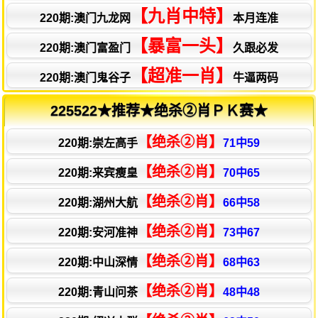
【九肖中特】
220期:澳门九龙网
本月连准
【暴富一头】
220期:澳门富盈门
久跟必发
【超准一肖】
220期:澳门鬼谷子
牛逼两码
225522★推荐★绝杀②肖ＰＫ赛★
【绝杀②肖】
220期:崇左高手
71中59
【绝杀②肖】
220期:来宾瘦皇
70中65
【绝杀②肖】
220期:湖州大航
66中58
【绝杀②肖】
220期:安河准神
73中67
【绝杀②肖】
220期:中山深情
68中63
【绝杀②肖】
220期:青山问茶
48中48