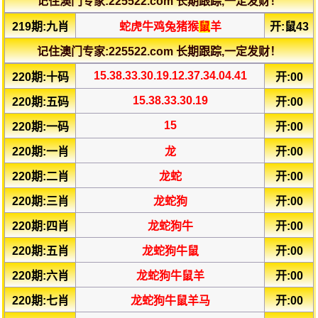
记住澳门专家:225522.com 长期跟踪,一定发财！
219期:九肖
蛇虎牛鸡兔猪猴
鼠
羊
开:鼠43
记住澳门专家:225522.com 长期跟踪,一定发财！
15.38.33.30.19.12.37.34.04.41
220期:十码
开:00
15.38.33.30.19
220期:五码
开:00
15
220期:一码
开:00
220期:一肖
龙
开:00
220期:二肖
龙蛇
开:00
220期:三肖
龙蛇狗
开:00
220期:四肖
龙蛇狗牛
开:00
220期:五肖
龙蛇狗牛鼠
开:00
220期:六肖
龙蛇狗牛鼠羊
开:00
220期:七肖
龙蛇狗牛鼠羊马
开:00