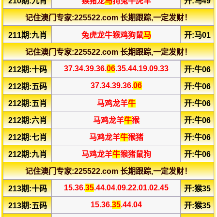
210期:九肖
猴猪龙
马
狗兔牛虎羊
开:马49
记住澳门专家:225522.com 长期跟踪,一定发财！
211期:九肖
兔虎龙牛猴鸡狗鼠
马
开:马01
记住澳门专家:225522.com 长期跟踪,一定发财！
37.34.39.36.
06
.35.44.19.09.33
212期:十码
开:牛06
37.34.39.36.
06
212期:五码
开:牛06
212期:五肖
马鸡龙羊
牛
开:牛06
212期:六肖
马鸡龙羊
牛
猴
开:牛06
212期:七肖
马鸡龙羊
牛
猴猪
开:牛06
212期:九肖
马鸡龙羊
牛
猴猪鼠狗
开:牛06
记住澳门专家:225522.com 长期跟踪,一定发财！
15.36.
35
.44.04.09.22.01.02.45
213期:十码
开:猴35
15.36.
35
.44.04
213期:五码
开:猴35