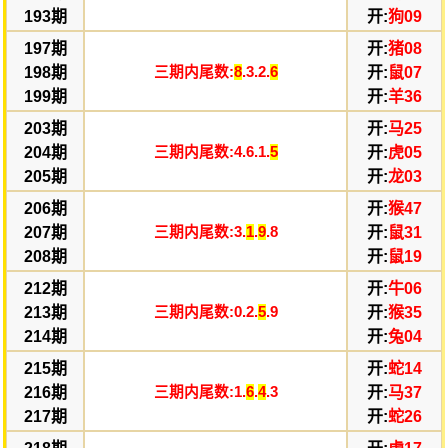
193期
开:
狗09
197期
开:
猪08
198期
三期内尾数:
8
.3.2.
6
开:
鼠07
199期
开:
羊36
203期
开:
马25
204期
三期内尾数:4.6.1.
5
开:
虎05
205期
开:
龙03
206期
开:
猴47
207期
三期内尾数:3.
1
.
9
.8
开:
鼠31
208期
开:
鼠19
212期
开:
牛06
213期
三期内尾数:0.2.
5
.9
开:
猴35
214期
开:
兔04
215期
开:
蛇14
216期
三期内尾数:1.
6
.
4
.3
开:
马37
217期
开:
蛇26