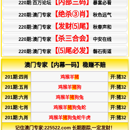
【内部三码】
220期:百万论坛
暴富必看
【绝杀③肖】
220期:澳门专家
秋色远气
【发财⑸尾】
220期:澳门专家
秋春声和
【杀三合会】
220期:澳门专家
中安在线
【⑸尾必发】
220期:澳门专家
磐石街道
澳门专家【内幕一码】稳赚不赔
201期:四肖
鸡猴羊
猪
开:猪32
201期:五肖
鸡猴羊
猪
狗
开:猪32
201期:六肖
鸡猴羊
猪
狗兔
开:猪32
201期:七肖
鸡猴羊
猪
狗兔蛇
开:猪32
201期:九肖
鸡猴羊
猪
狗兔蛇牛虎
开:猪32
记住澳门专家:225522.com 长期跟踪,一定发财！