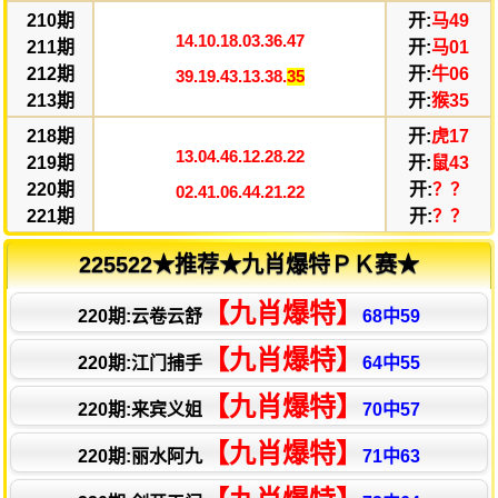
210期
开:
马49
14.10.18.03.36.47
211期
开:
马01
212期
开:
牛06
39.19.43.13.38.
35
213期
开:
猴35
218期
开:
虎17
13.04.46.12.28.22
219期
开:
鼠43
220期
开:
？？
02.41.06.44.21.22
221期
开:
？？
225522★推荐★九肖爆特ＰＫ赛★
【九肖爆特】
220期:云卷云舒
68中59
【九肖爆特】
220期:江门捕手
64中55
【九肖爆特】
220期:来宾义姐
70中57
【九肖爆特】
220期:丽水阿九
71中63