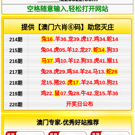
空格随意输入,轻松打开网站
提供【澳门六肖⑥码】助您灭庄
兔16
.羊36.龙39.虎17.鸡34.蛇14
214期
兔04.虎05.羊12.龙27.
蛇14
.狗33
215期
马37
.鸡10.羊12.狗33.虎41.猴11
216期
兔28.虎29.鸡34.羊24.马13.
蛇26
217期
龙15.猪20.
虎17
.羊24.鸡10.狗21
218期
鸡22.
鼠
07.兔28.牛42.龙15.羊36
219期
开奖日公布
220期
澳门专家-优秀好站推荐