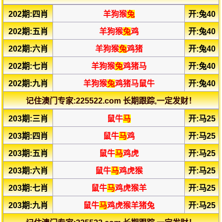
202期:四肖
羊狗猴
兔
开:兔40
202期:五肖
羊狗猴
兔
鸡
开:兔40
202期:六肖
羊狗猴
兔
鸡猪
开:兔40
202期:七肖
羊狗猴
兔
鸡猪马
开:兔40
202期:九肖
羊狗猴
兔
鸡猪马鼠牛
开:兔40
记住澳门专家:225522.com 长期跟踪,一定发财！
203期:三肖
鼠牛
马
开:马25
203期:四肖
鼠牛
马
鸡
开:马25
203期:五肖
鼠牛
马
鸡虎
开:马25
203期:六肖
鼠牛
马
鸡虎猴
开:马25
203期:七肖
鼠牛
马
鸡虎猴羊
开:马25
203期:九肖
鼠牛
马
鸡虎猴羊猪兔
开:马25